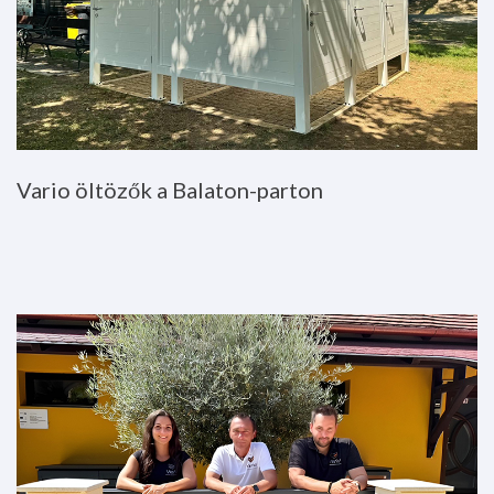
Vario
öltözők
a
Balaton-parton