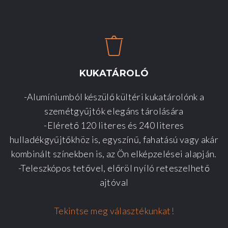
KUKATÁROLÓ
-Alumíniumból készülő kültéri kukatárolónk a
szemétgyűjtók elegáns tárolására
-Elérető 120 literes és 240 literes
hulladékgyűjtőkhöz is, egyszínű, fahatású vagy akár
kombinált színekben is, az Ön elképzelései alapján.
-Teleszkópos tetővel, előröl nyíló reteszelhető
ajtóval
Tekintse meg választékunkat!