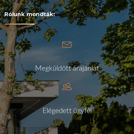
Rólunk
mondták:
Megküldött árajánlat
Elégedett ügyfél