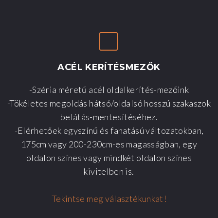
ACÉL
KERÍTÉSMEZŐK
-Széria méretű acél oldalkerítés-mezőink
-Tökéletes megoldás hátsó/oldalsó hosszú szakaszok
belátás-mentesítéséhez.
-Elérhetőek egyszínű és fahatású változatokban,
175cm vagy 200-230cm-es magasságban, egy
oldalon színes vagy mindkét oldalon színes
kivitelben is.
Tekintse meg választékunkat!