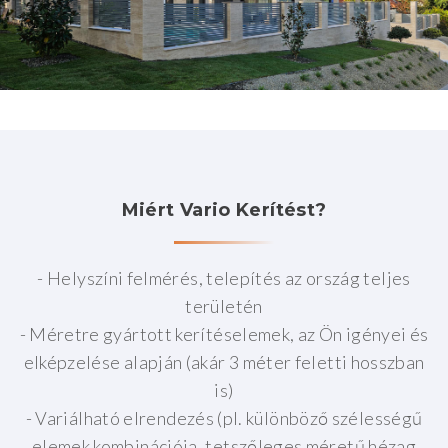
Miért
Vario
Kerítést?
- Helyszíni felmérés, telepítés az ország teljes
területén
- Méretre gyártott kerítéselemek, az Ön igényei és
elképzelése alapján (akár 3 méter feletti hosszban
is)
- Variálható elrendezés (pl. különböző szélességű
elemek kombinációja, tetszőleges méretű hézag