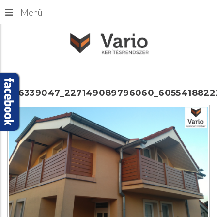
Menü
336339047_227149089796060_6055418822